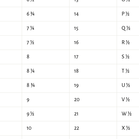
6 ¾
14
P ½
7 ¼
15
Q ½
7 ½
16
R ½
8
17
S ½
8 ¼
18
T ½
8 ¾
19
U ½
9
20
V ½
9 ½
21
W ½
10
22
X ½