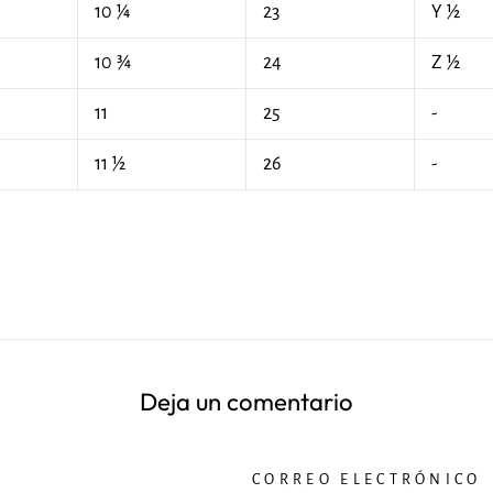
10 ¼
23
Y ½
10 ¾
24
Z ½
11
25
-
11 ½
26
-
Deja un comentario
CORREO ELECTRÓNICO