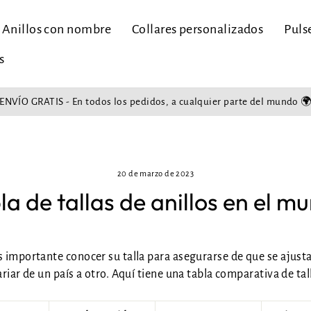
Anillos con nombre
Collares personalizados
Puls
s
ENVÍO GRATIS - En todos los pedidos, a cualquier parte del mundo 
Pase
de
diapositivas
Pausa
20 de marzo de 2023
la de tallas de anillos en el m
es importante conocer su talla para asegurarse de que se ajus
ariar de un país a otro. Aquí tiene una tabla comparativa de tal