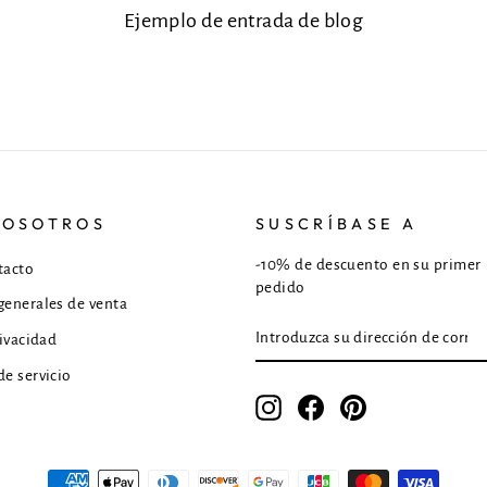
Ejemplo de entrada de blog
NOSOTROS
SUSCRÍBASE A
-10% de descuento en su primer
tacto
pedido
generales de venta
INTRODUZCA
INSCRÍBETE
rivacidad
SU
DIRECCIÓN
e servicio
DE
CORREO
Instagram
Facebook
Pinterest
ELECTRÓNICO