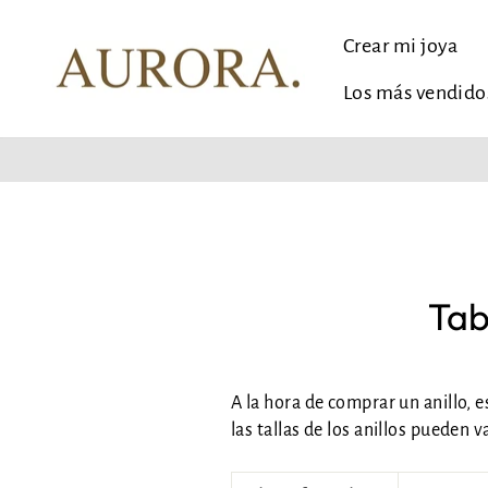
Ir
al
Crear mi joya
contenido
Los más vendido
Tab
A la hora de comprar un anillo, 
las tallas de los anillos pueden v