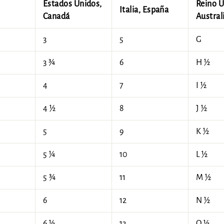
Estados Unidos,
Reino U
Italia, España
Canadá
Austral
3
5
G
3 ¾
6
H ½
4
7
I ½
4 ½
8
J ½
5
9
K ½
5 ¼
10
L ½
5 ¾
11
M ½
6
12
N ½
6 ½
13
O ½