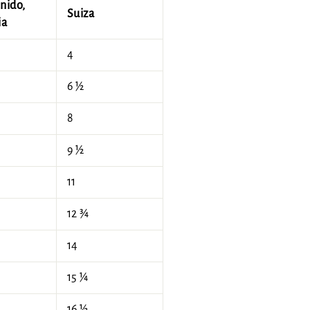
nido,
Suiza
ia
4
6 ½
8
9 ½
11
12 ¾
14
15 ¼
16 ½