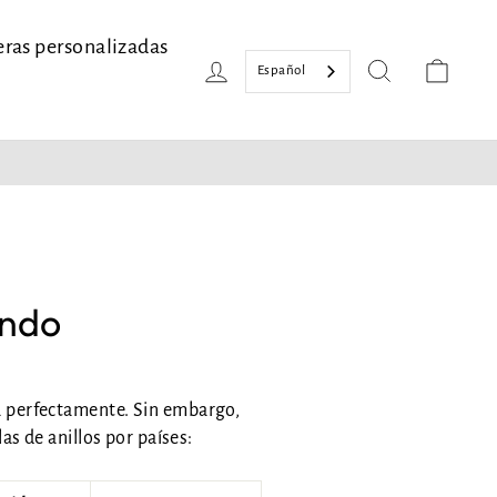
eras personalizadas
Iniciar sesión
Buscar en
Cest
Español

undo
ta perfectamente. Sin embargo,
las de anillos por países: