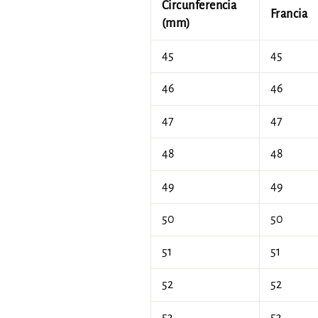
Circunferencia
Francia
(mm)
45
45
46
46
47
47
48
48
49
49
50
50
51
51
52
52
53
53