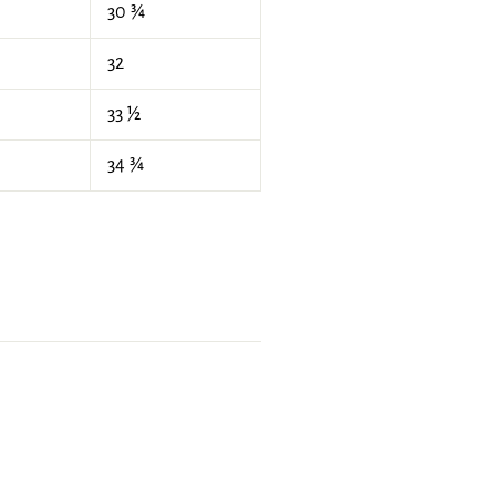
30 ¾
32
33 ½
34 ¾