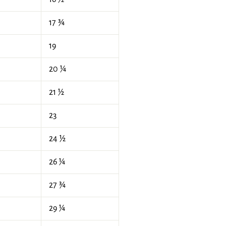
17 ¾
19
20 ¼
21 ½
23
24 ½
26 ¼
27 ¾
29 ¼