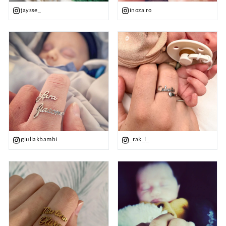
jaysse_
inoza.ro
giuliakbambi
_rak_l_