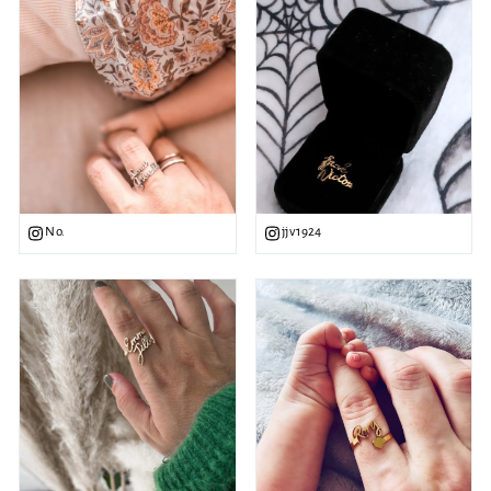
No.
jjv1924