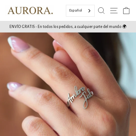
Ir
Buscar en
Navega
Ce
al
Español
contenido
ENVÍO GRATIS - En todos los pedidos, a cualquier parte del mundo 🌍
Pase
de
diapositivas
Pausa