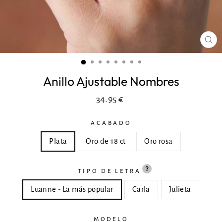
CE
(ES
Anillo Ajustable Nombres
Precio
34.95 €
normal
ACABADO
Plata
Oro de 18 ct
Oro rosa
TIPO DE LETRA
Luanne - La más popular
Carla
Julieta
MODELO