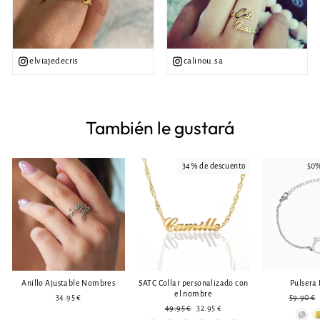
elviajedecris
calinou.sa
También le gustará
34% de descuento
50%
Anillo Ajustable Nombres
SATC Collar personalizado con
Pulsera 
el nombre
Precio
34.95 €
59.90 €
Precio
Precio
normal
49.95 €
32.95 €
normal
reducido